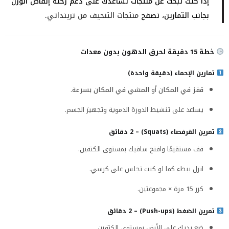
إذا كنت تبحث عن منتجات تساعدك على دعم رحلة إنقاص الوزن
بجانب التمارين، تصفح
منتجات التنحيف من ترينداتي
.
خطة 15 دقيقة لحرق الدهون بدون معدات
تمارين الإحماء (دقيقة واحدة)
قفز في المكان
أو
المشي في المكان بسرعة
.
يساعد على تنشيط الدورة الدموية وتجهيز الجسم.
تمرين القرفصاء (Squats) – 2 دقائق
قف مستقيمًا وافتح ساقيك بمستوى الكتفين.
انزل ببطء كما لو كنت تجلس على كرسي.
كرر 15 مرة × مجموعتين.
تمرين الضغط (Push-ups) – 2 دقائق
ضع يديك على الأرض بمستوى الكتفين.