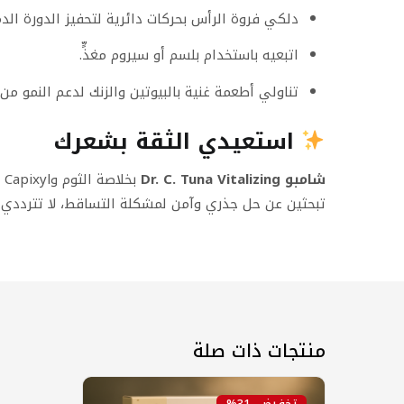
دلكي فروة الرأس بحركات دائرية لتحفيز الدورة الدم
اتبعيه باستخدام بلسم أو سيروم مغذٍّ.
تناولي أطعمة غنية بالبيوتين والزنك لدعم النمو من 
استعيدي الثقة بشعرك
شامبو Dr. C. Tuna Vitalizing
بخلاصة الثوم وCapixyl هو أكثر من مجرد منتج عناية، إنه
تبحثين عن حل جذري وآمن لمشكلة التساقط، لا تترددي 
منتجات ذات صلة
تخفيض -31%