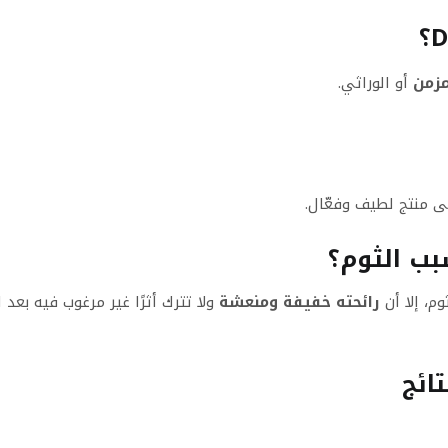
مزمن
أو الوراثي.
ى منتج لطيف وفعّال.
بب الثوم؟
م، إلا أن
رائحته خفيفة ومنعشة
ولا تترك أثرًا غير مرغوب فيه بعد
ائج