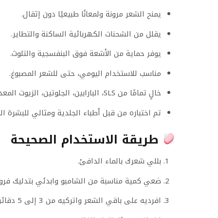
يمنح الشعر مرونة ولمعانًا طبيعيًا دون إثقال.
يقلل من الشحنات الكهربائية الساكنة والتطاير.
يوفر حماية من الأشعة فوق البنفسجية والتلوث.
مناسب للاستخدام اليومي، حتى للشعر المصبوغ.
خالٍ تمامًا من SLS، البارابين، الجلوتين، الزيوت المعدنية، والفورمالديهايد.
تم اختباره من قبل أطباء الجلدية ومثالي للبشرة ا
طريقة الاستخدام الصحيحة
بللي شعرك بالماء الدافئ.
ضعي كمية مناسبة من الشامبو وابدئي بتدليك فرو
افرديه على باقي الشعر واتركيه من 3 إلى 5 دقائق.