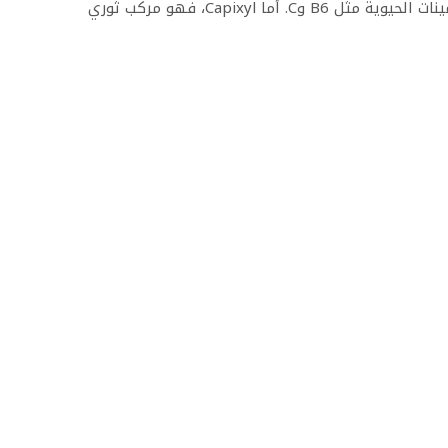
، إذ يحتوي على الكبريت والزنك والفيتامينات الحيوية مثل B6 وC. أما Capixyl، فهو مركب ثوري