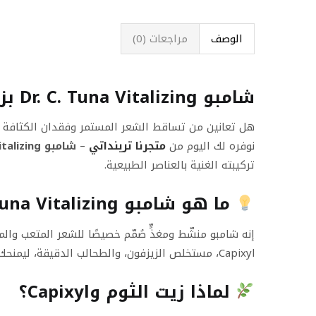
الوصف
مراجعات (0)
شامبو Dr. C. Tuna Vitalizing بزيت الثوم وCapixyl – الحل الطبيعي الفعّال لتساقط الشعر
هل تعانين من تساقط الشعر المستمر وفقدان الكثافة والح
نوفره لك اليوم من
متجرنا ترينداتي
–
شامبو Dr. C. Tuna Vitalizing
تركيبته الغنية بالعناصر الطبيعية.
ما هو شامبو Dr. C. Tuna Vitalizing بالثوم؟
إنه شامبو منشّط ومغذٍّ صُمّم خصيصًا للشعر المتعب والم
Capixyl، مستخلص الزيزفون، والطحالب الدقيقة، ليمنحك تنظيفًا عميقًا وتغذية فائقة في كل غسلة.
لماذا زيت الثوم وCapixyl؟