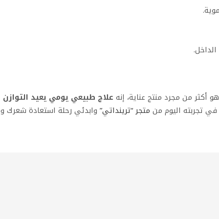
وية.
الداخل.
علاج طبيعي يومي يعيد التوازن 
في تجربته اليوم من
متجر “ترينداتي”
وابدئي رحلة استعادة شعرك وجم