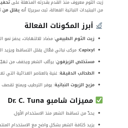
زيت الثوم معروف منذ القدم بقدرته المذهلة على
تحفيز
من الببتيدات النباتية الفعالة، ثبت سريريًا أنه
يقلل من 
أبرز المكونات الفعالة
زيت الثوم الطبيعي
: مضاد للالتهابات، يحفز نمو ا
Capixyl
: مركب نباتي فعّال يقلل التساقط ويزيد ا
مستخلص الزيزفون
: يرطّب الشعر ويخفف من تهيّج
الطحالب الدقيقة
: غنية بالعناصر الغذائية التي ت
مزيج الزيوت النباتية
: يوفر الترطيب ويمنع تقصف ا
مميزات شامبو Dr. C. Tuna
يحدّ من تساقط الشعر منذ الاستخدام الأول.
يزيد كثافة الشعر بشكل واضح مع الاستخدام المنتظ