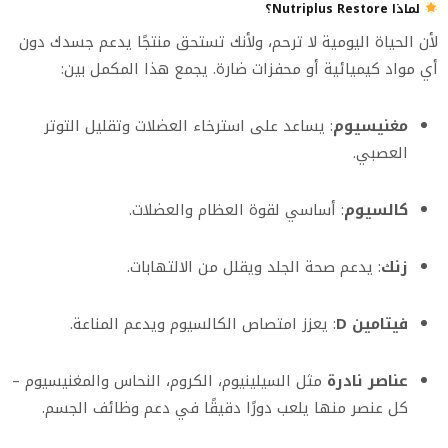
لماذا Nutriplus Restore؟
لأن الحياة اليومية لا ترحم، ولأنك تستحق منتجًا يدعم جسدك دون
أي مواد كيميائية أو محفزات ضارة. يجمع هذا المكمل بين:
مغنيسيوم
: يساعد على استرخاء العضلات وتقليل التوتر
العصبي.
كالسيوم
: أساسي لقوة العظام والعضلات.
زنك
: يدعم صحة الجلد ويقلل من الالتهابات.
فيتامين D
: يعزز امتصاص الكالسيوم ويدعم المناعة.
عناصر نادرة
مثل السيلينيوم، الكروم، النحاس والمغنيسيوم –
كل عنصر منها يلعب دورًا دقيقًا في دعم وظائف الجسم.