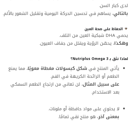
لدى كبار السن.
بالتالي
، يساهم في تحسين الحركة اليومية وتقليل الشعور بالألم.
الحفاظ على صحة العين
يحمي DHA شبكية العين من التلف.
وهكذا
، يحسّن الرؤية ويقلل من جفاف العيون.
لماذا نثق بـ Nutriplus Omega 3؟
يأتي المنتج في
شكل كبسولات مغطاة معويًا
، مما يمنع
الطعم أو الرائحة الكريهة في الفم.
على سبيل المثال
، لن تعاني من ارتجاع الطعم السمكي
بعد الاستخدام.
لا يحتوي على مواد حافظة أو ملونات.
بمعنى آخر
، هو منتج نقي تمامًا.