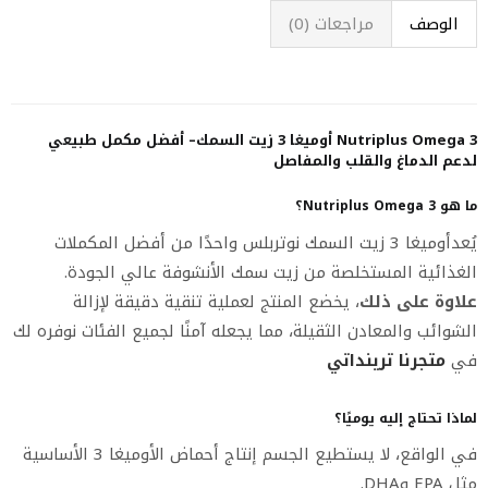
الوصف
مراجعات (0)
Nutriplus Omega 3 أوميغا 3 زيت السمك– أفضل مكمل طبيعي
لدعم الدماغ والقلب والمفاصل
ما هو Nutriplus Omega 3؟
يُعدأوميغا 3 زيت السمك نوتربلس واحدًا من أفضل المكملات
الغذائية المستخلصة من زيت سمك الأنشوفة عالي الجودة.
علاوة على ذلك
، يخضع المنتج لعملية تنقية دقيقة لإزالة
الشوائب والمعادن الثقيلة، مما يجعله آمنًا لجميع الفئات نوفره لك
في
متجرنا ترينداتي
لماذا تحتاج إليه يوميًا؟
في الواقع، لا يستطيع الجسم إنتاج أحماض الأوميغا 3 الأساسية
مثل EPA وDHA.