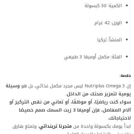
الكمية: 30 كبسولة
الوزن: 42 غرام
المنشأ: تركيا
الفئة: مكمل أوميغا 3 طبيعي
خلاصة:
إن Nutriplus Omega 3 ليس مجرد مكمل غذائي، بل هو
وسيلة
يومية لتعزيز صحتك من الداخل
.
سواء كنت رياضيًا، أو موظفًا، أو تعاني من نقص التركيز أو
آلام المفاصل، فإن أوميغا 3 زيت السمك صمم خصيصًا
لاحتياجاتك.
ابدأ يومك بكبسولة واحدة من
متجرنا ترينداتي
، وتمتع بفارق