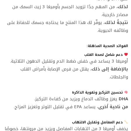
لذلك
، من المهم جدًا تزويد الجسم بأوميغا 3 زيت السمك من
مصادر خارجية.
نتيجةً لذلك
، يوفّر لك هذا المنتج ما يحتاجه جسمك للحفاظ على
وظائفه الحيوية.
الفوائد الصحية المذهلة:
دعم شامل لصحة القلب
أوميغا 3 يساعد في خفض ضغط الدم وتقليل الدهون الثلاثية.
بالإضافة إلى ذلك
، يقلل من فرص الإصابة بأمراض القلب
والجلطات.
تحسين التركيز وتقوية الذاكرة
DHA
يعزز وظائف الدماغ ويزيد من كفاءة التركيز.
من ناحية أخرى
، يساعد EPA في تقليل التوتر وتعزيز المزاج.
دعم المفاصل وتقليل الالتهاب
يخفف أوميغا 3 من التهابات المفاصل ويزيد من مرونتها، خصوصًا