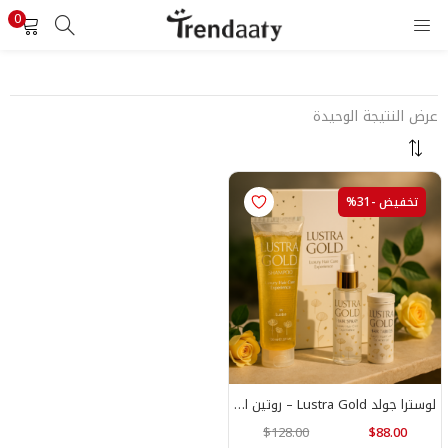
0
تسجيل الدخول
تسجيل
أدخل اسم المستخدم وكلمة المرور لتسجيل الدخول.
عرض النتيجة الوحيدة
تخفيض -31%
تذكرني
تسجيل الدخول
هل نسيت كلمة المرور ؟
لوسترا جولد Lustra Gold – روتين العناية بالشعر الذكي برقاقات الذهب الحقيقة
$
128.00
$
88.00